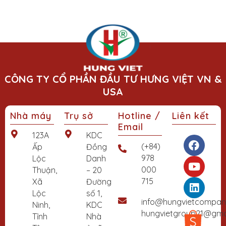
CÔNG TY CỔ PHẦN ĐẦU TƯ HƯNG VIỆT VN &
USA
Nhà máy
Trụ sở
Hotline /
Liên kết
Email
F
Y
L
123A
KDC
a
o
i
(+84)
Ấp
Đồng
c
u
n
978
Lộc
Danh
e
t
k
000
Thuận,
– 20
b
u
e
715
Xã
Đường
o
b
d
Lộc
số 1,
o
e
i
info@hungvietcompa
Ninh,
KDC
k
n
hungvietgroup21@gma
Tỉnh
Nhà