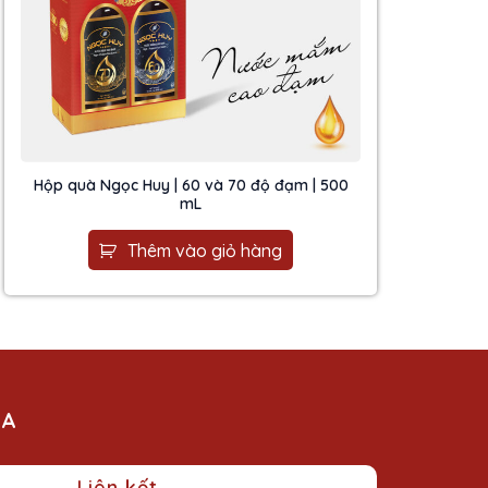
Hộp quà Ngọc Huy | 60 và 70 độ đạm | 500
mL
Thêm vào giỏ hàng
SA
Liên kết