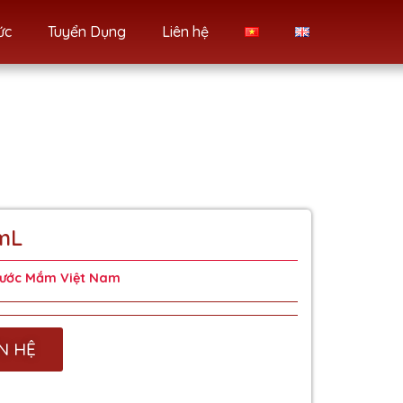
ức
Tuyển Dụng
Liên hệ
mL
ước Mắm Việt Nam
N HỆ