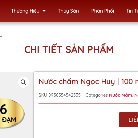
Thương Hiệu
Thủy Sản
Phân Phối
Tin T
L
CHI TIẾT SẢN PHẨM
Nước chấm Ngọc Huy | 100 
SKU
8938554542535
Categories
Nước Mắm
,
N
LIÊ