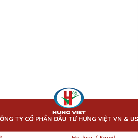
ÔNG TY CỔ PHẦN ĐẦU TƯ HƯNG VIỆT VN & U
ở
Hotline / Email