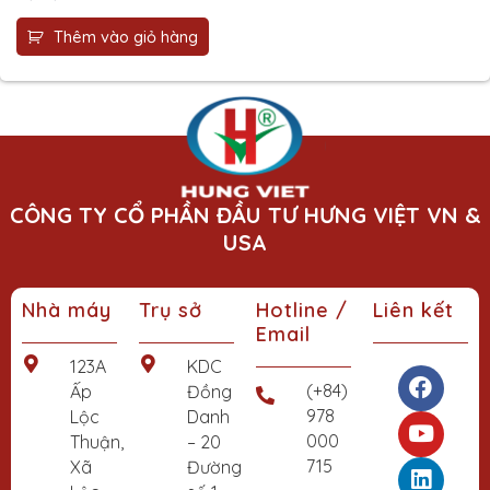
Thêm vào giỏ hàng
CÔNG TY CỔ PHẦN ĐẦU TƯ HƯNG VIỆT VN &
USA
Nhà máy
Trụ sở
Hotline /
Liên kết
Email
F
Y
L
123A
KDC
a
o
i
(+84)
Ấp
Đồng
c
u
n
978
Lộc
Danh
e
t
k
000
Thuận,
– 20
b
u
e
715
Xã
Đường
o
b
d