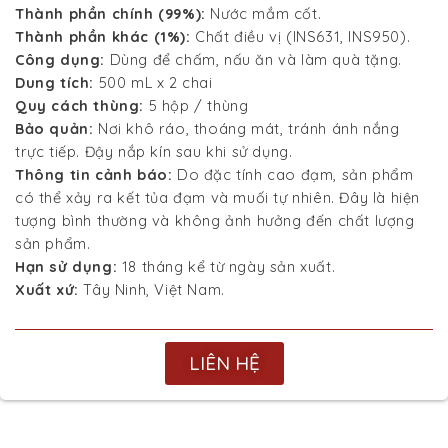
Thành phần chính (99%):
Nước mắm cốt.
Thành phần khác (1%):
Chất điều vị (INS631, INS950).
Công dụng:
Dùng để chấm, nấu ăn và làm quà tặng.
Dung tích:
500 mL x 2 chai
Quy cách thùng:
5 hộp / thùng
Bảo quản:
Nơi khô ráo, thoáng mát, tránh ánh nắng
trực tiếp. Đậy nắp kín sau khi sử dụng.
Thông tin cảnh báo:
Do đặc tính cao đạm, sản phẩm
có thể xảy ra kết tủa đạm và muối tự nhiên. Đây là hiện
tượng bình thường và không ảnh hưởng đến chất lượng
sản phẩm.
Hạn sử dụng:
18 tháng kể từ ngày sản xuất.
Xuất xứ:
Tây Ninh, Việt Nam.
LIÊN HỆ