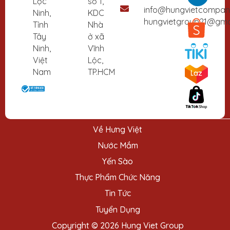
Lộc
số 1,
o
e
i
info@hungvietcompa
Ninh,
KDC
k
n
hungvietgroup21@gma
Tỉnh
Nhà
Tây
ở xã
Ninh,
Vĩnh
Việt
Lộc,
Nam
TP.HCM
Về Hưng Việt
Nước Mắm
Yến Sào
Thực Phẩm Chức Năng
Tin Tức
Tuyển Dụng
Copyright © 2026 Hung Viet Group