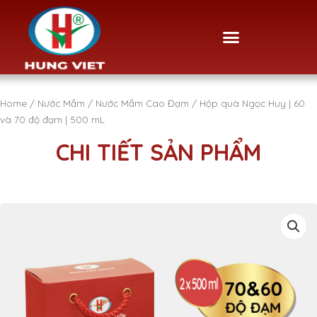
Skip
to
Menu
content
Home
/
Nước Mắm
/
Nước Mắm Cao Đạm
/ Hộp quà Ngọc Huy | 60
và 70 độ đạm | 500 mL
CHI TIẾT SẢN PHẨM