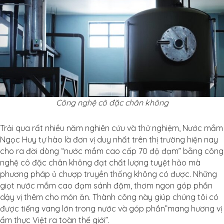
Công nghệ cô đặc chân không
Trải qua rất nhiều năm nghiên cứu và thử nghiệm, Nước mắm
Ngọc Huy tự hào là đơn vị duy nhất trên thị trường hiện nay
cho ra đời dòng “nước mắm cao cấp 70 độ đạm” bằng công
nghệ cô đặc chân không đạt chất lượng tuyệt hảo mà
phương pháp ủ chượp truyền thống không có được. Những
giọt nước mắm cao đạm sánh đậm, thơm ngon góp phần
dậy vị thêm cho món ăn. Thành công này giúp chúng tôi có
được tiếng vang lớn trong nước và góp phần”mang hương vị
ẩm thực Việt ra toàn thế giới”.