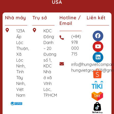
USA
Nhà máy
Trụ sở
Hotline /
Liên kết
Email
F
Y
L
123A
KDC
a
o
i
(+84)
Ấp
Đồng
c
u
n
978
Lộc
Danh
e
t
k
000
Thuận,
– 20
b
u
e
715
Xã
Đường
o
b
d
Lộc
số 1,
o
e
i
info@hungvietcompa
Ninh,
KDC
k
n
hungvietgroup21@gma
Tỉnh
Nhà
Tây
ở xã
Ninh,
Vĩnh
Việt
Lộc,
Nam
TP.HCM