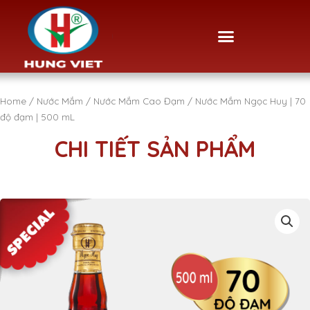
Skip
to
Menu
content
Home
/
Nước Mắm
/
Nước Mắm Cao Đạm
/ Nước Mắm Ngọc Huy | 70
độ đạm | 500 mL
CHI TIẾT SẢN PHẨM