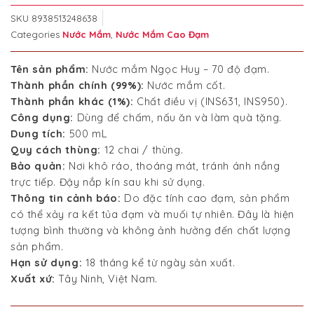
SKU
8938513248638
Categories
Nước Mắm
,
Nước Mắm Cao Đạm
Tên sản phẩm:
Nước mắm Ngọc Huy – 70 độ đạm.
Thành phần chính (99%):
Nước mắm cốt.
Thành phần khác (1%):
Chất điều vị (INS631, INS950).
Công dụng:
Dùng để chấm, nấu ăn và làm quà tặng.
Dung tích:
500 mL
Quy cách thùng:
12 chai / thùng.
Bảo quản:
Nơi khô ráo, thoáng mát, tránh ánh nắng
trực tiếp. Đậy nắp kín sau khi sử dụng.
Thông tin cảnh báo:
Do đặc tính cao đạm, sản phẩm
có thể xảy ra kết tủa đạm và muối tự nhiên. Đây là hiện
tượng bình thường và không ảnh hưởng đến chất lượng
sản phẩm.
Hạn sử dụng:
18 tháng kể từ ngày sản xuất.
Xuất xứ:
Tây Ninh, Việt Nam.