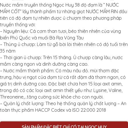
Nước mắm truyền thống Ngọc Huy 38 độ đạm là ” NƯỚC
MẮM CỐT” lấy thành phẩm từ những giọt NƯỚC MẮM RIN đầu
tiên có độ đạm tự nhiên được ủ chượm theo phương pháp
truyền thống với:
– Nguyên liệu: Cá cơm than tươi, béo thiên nhiên của vùng
biển Phú Quốc và muối Bà Rịa Vũng Tàu
– Thùng ủ chượp: Làm từ gỗ bời lời thiên nhiên có độ tuổi trên
35 năm
– Thời gian ủ chượp: Trên 15 tháng. Ủ chượp càng lâu, nước
mắm càng ngon và dinh dưỡng càng cao.
– Nước mắm thành phẩm: Có màu nâu đỏ. mùi thơm đặc
trưng, hậu vị ngọt của đạm từ cá rất đậm đà thơm ngon, có
giá trị dinh dưỡng cao. Đặc biệt chứa hơn 15 loại axit amin,
trong đó có các loại axit amin thiết yếu như: Lysine, Valine,
Threoneine,…tăng cường sức khỏe cho con người.
– Quản lý chất lượng: Theo hệ thống quản lý chất lượng – An
toàn thực phẩm HACCP Codex và ISO 22:000 2018
SẢN PHẨM ĐẶC BIỆT CHỈ CÓ TẠI NGỌC HUY