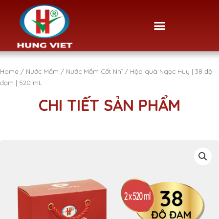
Skip
to
Menu
content
Home
/
Nước Mắm
/
Nước Mắm Cốt Nhĩ
/ Hộp quà Ngọc Huy | 38 độ
đạm | 520 mL
CHI TIẾT SẢN PHẨM