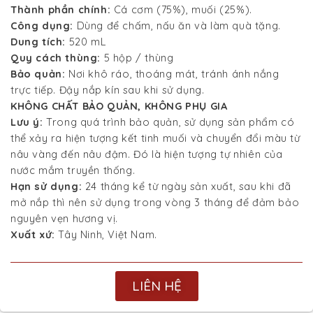
Thành phần chính:
Cá cơm (75%), muối (25%).
Công dụng:
Dùng để chấm, nấu ăn và làm quà tặng.
Dung tích:
520 mL
Quy cách thùng:
5 hộp / thùng
Bảo quản:
Nơi khô ráo, thoáng mát, tránh ánh nắng
trực tiếp. Đậy nắp kín sau khi sử dụng.
KHÔNG CHẤT BẢO QUẢN, KHÔNG PHỤ GIA
Lưu ý:
Trong quá trình bảo quản, sử dụng sản phẩm có
thể xảy ra hiện tượng kết tinh muối và chuyển đổi màu từ
nâu vàng đến nâu đậm. Đó là hiện tượng tự nhiên của
nước mắm truyền thống.
Hạn sử dụng:
24 tháng kể từ ngày sản xuất, sau khi đã
mở nắp thì nên sử dụng trong vòng 3 tháng để đảm bảo
nguyên vẹn hương vị.
Xuất xứ:
Tây Ninh, Việt Nam.
LIÊN HỆ