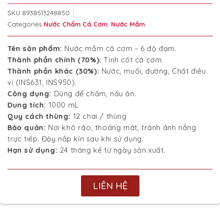
SKU
8938513248850
Categories
Nước Chấm Cá Cơm
,
Nước Mắm
Tên sản phẩm:
Nước mắm cá cơm – 6 độ đạm.
Thành phần chính (70%):
Tinh cốt cá cơm.
Thành phần khác (30%):
Nước, muối, đường, Chất điều
vị (INS631, INS950).
Công dụng:
Dùng để chấm, nấu ăn.
Dung tích:
1000 mL
Quy cách thùng:
12 chai / thùng
Bảo quản:
Nơi khô ráo, thoáng mát, tránh ánh nắng
trực tiếp. Đậy nắp kín sau khi sử dụng.
Hạn sử dụng:
24 tháng kể từ ngày sản xuất.
LIÊN HỆ