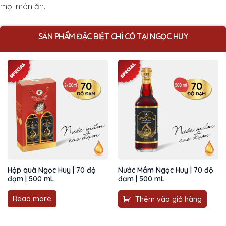
mọi món ăn.
SẢN PHẨM ĐẶC BIỆT CHỈ CÓ TẠI NGỌC HUY
Hộp quà Ngọc Huy | 70 độ
Nước Mắm Ngọc Huy | 70 độ
đạm | 500 mL
đạm | 500 mL
Read more
Thêm vào giỏ hàng