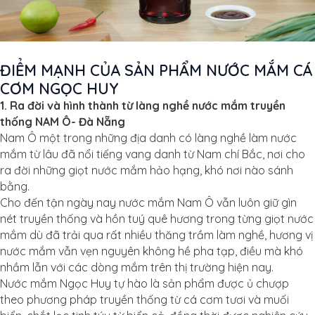
ĐIỂM MẠNH CỦA SẢN PHẨM NƯỚC MẮM CÁ
CƠM NGỌC HUY
1. Ra đời và hình thành từ làng nghề nước mắm truyền
thống NAM Ô- Đà Nẵng
Nam Ô một trong những địa danh có làng nghề làm nước
mắm từ lâu đã nổi tiếng vang danh từ Nam chí Bắc, nơi cho
ra đời những giọt nước mắm hảo hạng, khó nơi nào sánh
bằng.
Cho đến tận ngày nay nước mắm Nam Ô vẫn luôn giữ gìn
nét truyền thống và hồn tuý quê hương trong từng giọt nước
mắm dù đã trải qua rất nhiều thăng trầm làm nghề, hương vị
nước mắm vẫn vẹn nguyên không hề pha tạp, điều mà khó
nhầm lẫn với các dòng mắm trên thị trường hiện nay.
Nước mắm Ngọc Huy tự hào là sản phẩm được ủ chượp
theo phương pháp truyền thống từ cá cơm tươi và muối