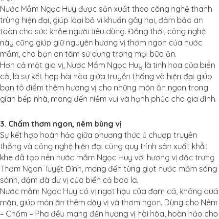
Nước Mắm Ngọc Huy được sản xuất theo công nghệ thanh
trùng hiện đại, giúp loại bỏ vi khuẩn gây hại, đảm bảo an
toàn cho sức khỏe người tiêu dùng. Đồng thời, công nghệ
này cũng giúp giữ nguyên hương vị thơm ngon của nước
mắm, cho bạn an tâm sử dụng trong mọi bữa ăn.
Hơn cả một gia vị, Nước Mắm Ngọc Huy là tinh hoa của biển
cả, là sự kết hợp hài hòa giữa truyền thống và hiện đại giúp
bạn tô điểm thêm hương vị cho những món ăn ngon trong
gian bếp nhà, mang đến niềm vui và hạnh phúc cho gia đình.
3. Chấm thơm ngon, nêm bùng vị
Sự kết hợp hoàn hảo giữa phương thức ủ chượp truyền
thống và công nghệ hiện đại cùng quy trình sản xuất khắt
khe đã tạo nên nước mắm Ngọc Huy với hương vị đặc trưng
Thơm Ngon Tuyệt Đỉnh, mang đến từng giọt nước mắm sóng
sánh, đậm đà dư vị của biển cả bao la.
Nước mắm Ngọc Huy có vị ngọt hậu của đạm cá, không quá
mặn, giúp món ăn thêm dậy vị và thơm ngon. Dùng cho Nêm
– Chấm – Pha đều mang đến hương vị hài hòa, hoàn hảo cho