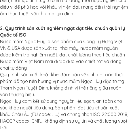
biển, chắt lọc tinh túy từ biển cả, đồng thời được nghiên cứu
điều vị để phù hợp với khẩu vị hiện đại, mang đến trải nghiệm
ẩm thực tuyệt vời cho mọi gia đình.
2. Quy trình sản xuất nghiêm ngặt đạt tiêu chuẩn quản lý
Quốc tế ISO
Nước mắm Ngọc Huy là sản phẩm của Công Ty Hưng Việt
VN & USA được sản xuất tại nhà máy, nước mắm nguồn
được kiểm tra nghiêm ngặt, đạt chất lượng theo tiêu chuẩn
Nước mắm Việt Nam mới được đưa vào chiết rót và đóng
chai tự động.
Quy trình sản xuất khắt khe, đảm bảo vệ sinh an toàn thực
phẩm đã tạo nên hương vị nước mắm Ngọc Huy đặc trưng
Thơm Ngon Tuyệt Đỉnh, khẳng định vị thế riêng giữa muôn
vàn thương hiệu.
Ngọc Huy cam kết sử dụng nguyên liệu sạch, an toàn cho
sức khỏe người tiêu dùng. Sản phẩm đạt tiêu chuẩn xuất
khẩu Châu Âu (EU code: …….) và chứng nhận ISO 22:000 2018,
HACCP codex, GMP,… khẳng định sự uy tín và chất lượng vượt
trội.