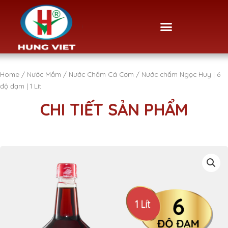
Skip
to
Menu
content
Home
/
Nước Mắm
/
Nước Chấm Cá Cơm
/ Nước chấm Ngọc Huy | 6
độ đạm | 1 Lít
CHI TIẾT SẢN PHẨM