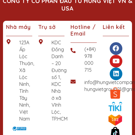
CÔNG TY CỔ PHẦN ĐẦU TƯ HƯNG VIỆT VN &
USA
Nhà máy
Trụ sở
Hotline /
Liên kết
Email
F
Y
L
123A
KDC
a
o
i
(+84)
Ấp
Đồng
c
u
n
978
Lộc
Danh
e
t
k
000
Thuận,
– 20
b
u
e
715
Xã
Đường
o
b
d
Lộc
số 1,
o
e
i
info@hungvietcompa
Ninh,
KDC
k
n
hungvietgroup21@gma
Tỉnh
Nhà
Tây
ở xã
Ninh,
Vĩnh
Việt
Lộc,
Nam
TP.HCM