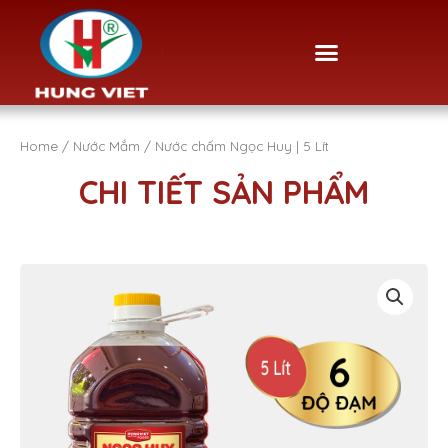
Skip
to
Menu
content
Home
/
Nước Mắm
/ Nước chấm Ngọc Huy | 5 Lít
CHI TIẾT SẢN PHẨM