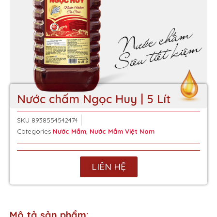
Nước chấm Ngọc Huy | 5 Lít
SKU
8938554542474
Categories
Nước Mắm
,
Nước Mắm Việt Nam
LIÊN HỆ
Mô tả sản phẩm: