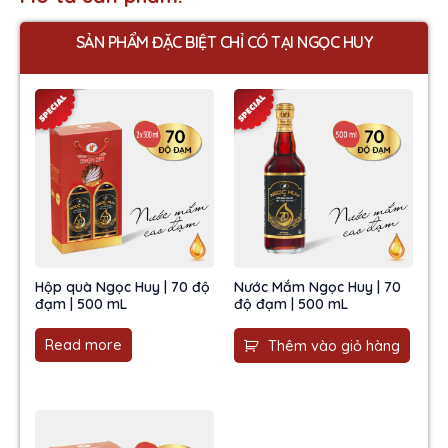
SẢN PHẨM ĐẶC BIỆT CHỈ CÓ TẠI NGỌC HUY
Hộp quà Ngọc Huy | 70 độ
Nước Mắm Ngọc Huy | 70
đạm | 500 mL
độ đạm | 500 mL
Read more
Thêm vào giỏ hàng