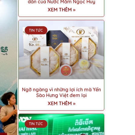
dẫn của Nước Mắm Ngọc Huy
XEM THÊM »
TIN TỨC
Ngỡ ngàng vì những lợi ích mà Yến
Sào Hưng Việt đem lại
XEM THÊM »
TIN TỨC