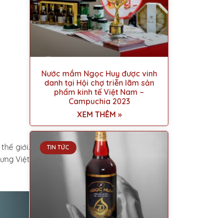
Nước mắm Ngọc Huy được vinh
danh tại Hội chợ triễn lãm sản
phẩm kinh tế Việt Nam –
Campuchia 2023
XEM THÊM »
hế giới.
TIN TỨC
ưng Việt