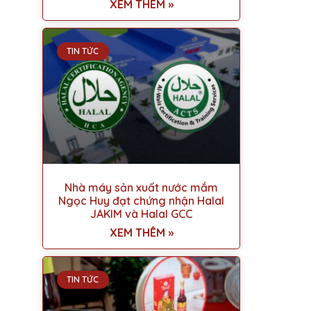
XEM THÊM »
TIN TỨC
Nhà máy sản xuất nước mắm
Ngọc Huy đạt chứng nhận Halal
JAKIM và Halal GCC
XEM THÊM »
TIN TỨC