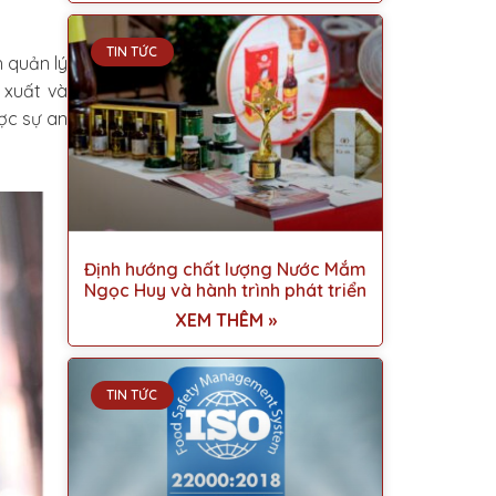
TIN TỨC
 quản lý
 xuất và
ợc sự an
Định hướng chất lượng Nước Mắm
Ngọc Huy và hành trình phát triển
XEM THÊM »
TIN TỨC