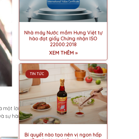
Nhà máy Nước mắm Hưng Việt tự
hào đạt giấy Chứng nhận ISO
22000:2018
XEM THÊM »
TIN TỨC
 một lời
à sự hài
Bí quyết nào tạo nên vị ngon hấp