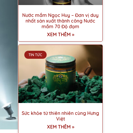
Nước mắm Ngọc Huy – Đơn vị duy
nhất sản xuất thành công Nước
mắm 70 Độ đạm
XEM THÊM »
TIN TỨC
Sức khỏe từ thiên nhiên cùng Hưng
Việt
XEM THÊM »