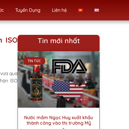
ức
Tuyển Dụng
Liên hệ
n ISO
Tin mới nhất
TIN TỨC
 vừa qua
hận ISO
Nước mắm Ngọc Huy xuất khẩu
thành công vào thị trường Mỹ