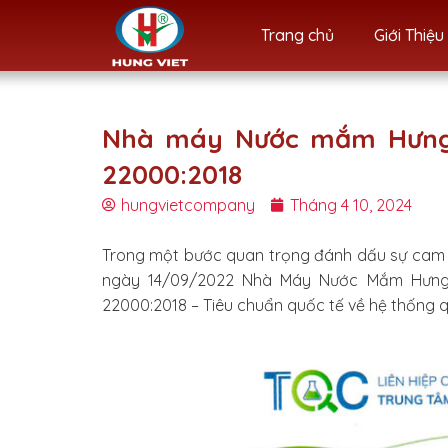
Skip
Trang chủ
Giới Thiệu
to
content
Nhà máy Nước mắm Hưng V
22000:2018
hungvietcompany
Tháng 4 10, 2024
Trong một bước quan trọng đánh dấu sự cam k
ngày 14/09/2022 Nhà Máy Nước Mắm Hưng 
22000:2018 – Tiêu chuẩn quốc tế về hệ thống 