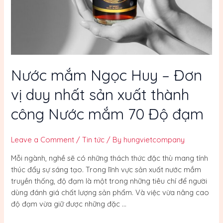
mắm
70
Độ
đạm
Nước mắm Ngọc Huy – Đơn
vị duy nhất sản xuất thành
công Nước mắm 70 Độ đạm
Leave a Comment
/
Tin tức
/ By
hungvietcompany
Mỗi ngành, nghề sẽ có những thách thức đặc thù mang tính
thúc đẩy sự sáng tạo. Trong lĩnh vực sản xuất nước mắm
truyền thống, độ đạm là một trong những tiêu chí để người
dùng đánh giá chất lượng sản phẩm. Và việc vừa nâng cao
độ đạm vừa giữ được những đặc …