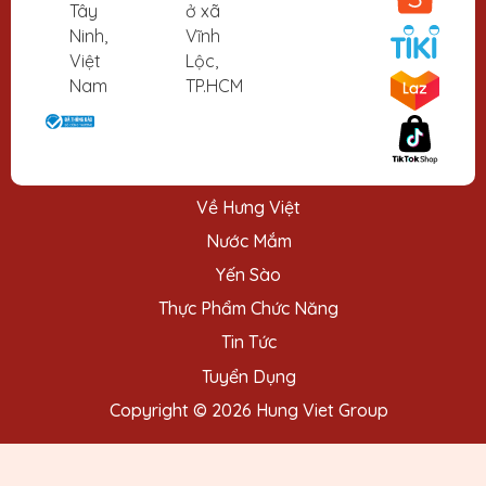
Tây
ở xã
Ninh,
Vĩnh
Việt
Lộc,
Nam
TP.HCM
Về Hưng Việt
Nước Mắm
Yến Sào
Thực Phẩm Chức Năng
Tin Tức
Tuyển Dụng
Copyright © 2026 Hung Viet Group