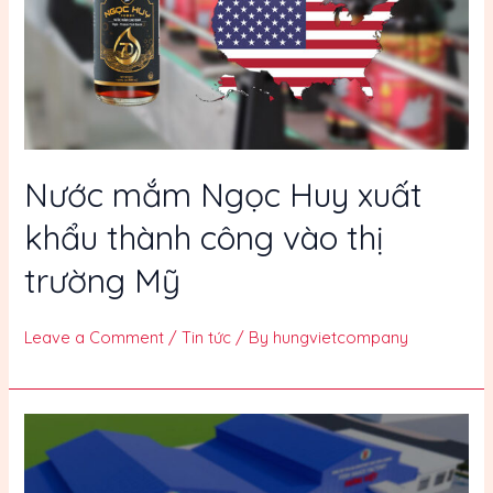
Nước mắm Ngọc Huy xuất
khẩu thành công vào thị
trường Mỹ
Leave a Comment
/
Tin tức
/ By
hungvietcompany