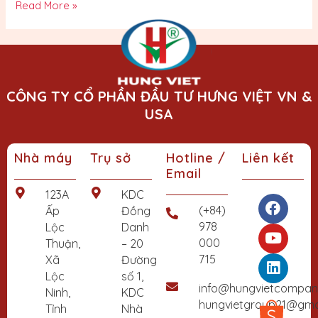
Read More »
CÔNG TY CỔ PHẦN ĐẦU TƯ HƯNG VIỆT VN &
USA
Nhà máy
Trụ sở
Hotline /
Liên kết
Email
F
Y
L
123A
KDC
a
o
i
(+84)
Ấp
Đồng
c
u
n
978
Lộc
Danh
e
t
k
000
Thuận,
– 20
b
u
e
715
Xã
Đường
o
b
d
Lộc
số 1,
o
e
i
info@hungvietcompa
Ninh,
KDC
k
n
hungvietgroup21@gma
Tỉnh
Nhà