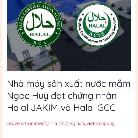
Nhà máy sản xuất nước mắm
Ngọc Huy đạt chứng nhận
Halal JAKIM và Halal GCC
Leave a Comment
/
Tin tức
/ By
hungvietcompany