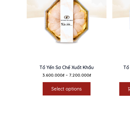
Tổ Yến Sơ Chế Xuất Khẩu
Tổ
3.600.000
₫
–
7.200.000
₫
Select options