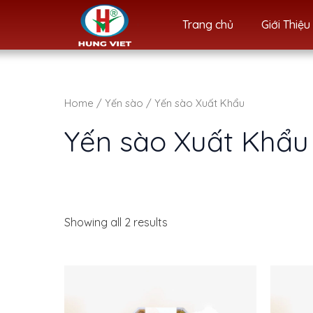
Skip
Trang chủ
Giới Thiệu
to
content
Home
/
Yến sào
/ Yến sào Xuất Khẩu
Yến sào Xuất Khẩu
Showing all 2 results